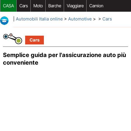
CASA
Cars
Moto
Barche
Viaggiare
Camion
Riparazione Auto
Acquisto Auto
Car Opzioni Aftermarket
|
Automobili Italia online
>
Automotive
> >
Cars
Cars
Semplice guida per l'assicurazione auto più
conveniente