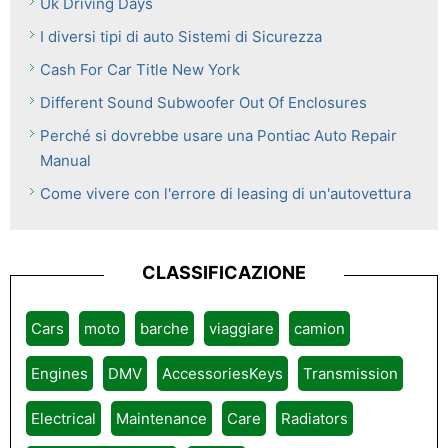
Uk Driving Days
I diversi tipi di auto Sistemi di Sicurezza
Cash For Car Title New York
Different Sound Subwoofer Out Of Enclosures
Perché si dovrebbe usare una Pontiac Auto Repair
Manual
Come vivere con l'errore di leasing di un'autovettura
CLASSIFICAZIONE
Cars
moto
barche
viaggiare
camion
Engines
DMV
AccessoriesKeys
Transmission
Electrical
Maintenance
Care
Radiators