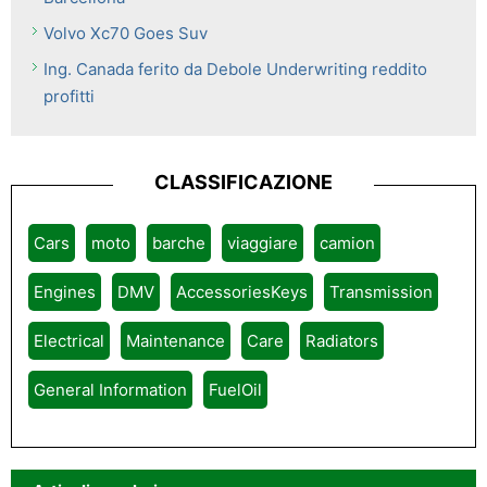
Volvo Xc70 Goes Suv
Ing. Canada ferito da Debole Underwriting reddito
profitti
CLASSIFICAZIONE
Cars
moto
barche
viaggiare
camion
Engines
DMV
AccessoriesKeys
Transmission
Electrical
Maintenance
Care
Radiators
General Information
FuelOil