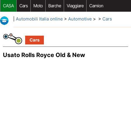
CASA
Cars
Moto
Barche
Viaggiare
Camion
Riparazione Auto
Acquisto Auto
Car Opzioni Aftermarket
|
Automobili Italia online
>
Automotive
> >
Cars
Cars
Usato Rolls Royce Old & New