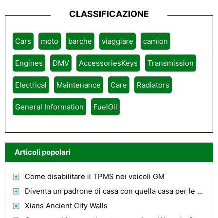
CLASSIFICAZIONE
Cars
moto
barche
viaggiare
camion
Engines
DMV
AccessoriesKeys
Transmission
Electrical
Maintenance
Care
Radiators
General Information
FuelOil
Articoli popolari
Come disabilitare il TPMS nei veicoli GM
Diventa un padrone di casa con quella casa per le vacanze !
Xians Ancient City Walls