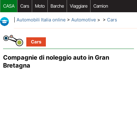
CASA
Cars
Moto
Barche
Viaggiare
Camion
Riparazione Auto
Acquisto Auto
Car Opzioni Aftermarket
|
Automobili Italia online
>
Automotive
> >
Cars
Cars
Compagnie di noleggio auto in Gran
Bretagna