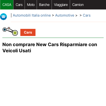
CASA
Cars
Moto
Barche
Viaggiare
Camion
Riparazione Auto
Acquisto Auto
Car Opzioni Aftermarket
|
Automobili Italia online
>
Automotive
> >
Cars
Cars
Non comprare New Cars Risparmiare con
Veicoli Usati