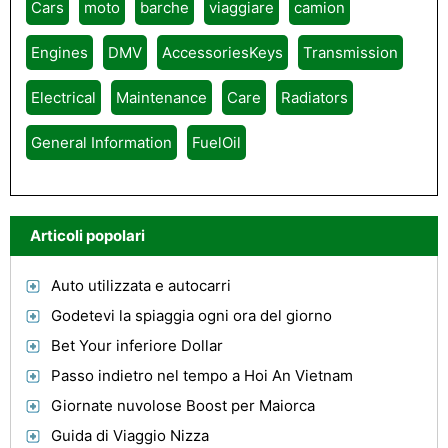
Cars
moto
barche
viaggiare
camion
Engines
DMV
AccessoriesKeys
Transmission
Electrical
Maintenance
Care
Radiators
General Information
FuelOil
Articoli popolari
Auto utilizzata e autocarri
Godetevi la spiaggia ogni ora del giorno
Bet Your inferiore Dollar
Passo indietro nel tempo a Hoi An Vietnam
Giornate nuvolose Boost per Maiorca
Guida di Viaggio Nizza