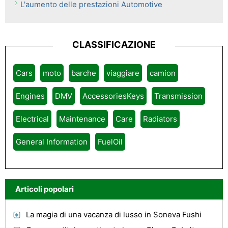
L'aumento delle prestazioni Automotive
CLASSIFICAZIONE
Cars
moto
barche
viaggiare
camion
Engines
DMV
AccessoriesKeys
Transmission
Electrical
Maintenance
Care
Radiators
General Information
FuelOil
Articoli popolari
La magia di una vacanza di lusso in Soneva Fushi