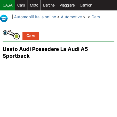
CASA
Cars
Moto
Barche
Viaggiare
Camion
Riparazione Auto
Acquisto Auto
Car Opzioni Aftermarket
|
Automobili Italia online
>
Automotive
> >
Cars
Cars
Usato Audi Possedere La Audi A5
Sportback