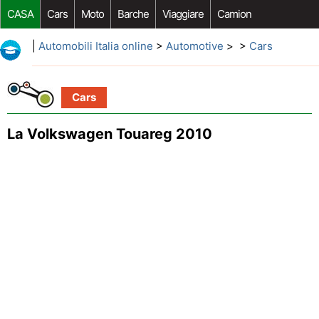
CASA
Cars
Moto
Barche
Viaggiare
Camion
Riparazione Auto
Acquisto Auto
Car Opzioni Aftermarket
|
Automobili Italia online
>
Automotive
> >
Cars
Cars
La Volkswagen Touareg 2010