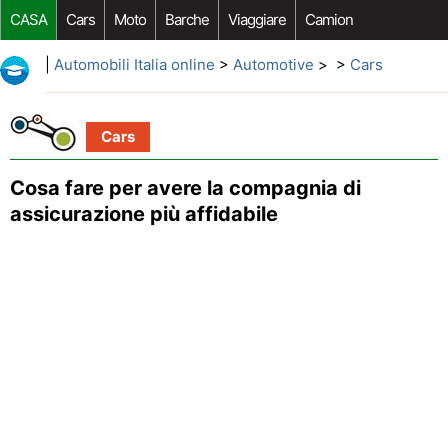
CASA
Cars
Moto
Barche
Viaggiare
Camion
Riparazione Auto
Acquisto Auto
Car Opzioni Aftermarket
|
Automobili Italia online
>
Automotive
> >
Cars
Cars
Cosa fare per avere la compagnia di
assicurazione più affidabile