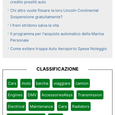
credito prestiti auto
Chi altro vuole fissare la loro Lincoln Continental
Sospensione gratuitamente?
I freni stridono salva la vita
Il programma per l'acquisto automatico della Marina
Personale
Come evitare troppa Auto Aeroporto Spese Noleggio
CLASSIFICAZIONE
Cars
moto
barche
viaggiare
camion
Engines
DMV
AccessoriesKeys
Transmission
Electrical
Maintenance
Care
Radiators