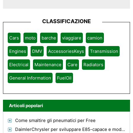
CLASSIFICAZIONE
Cars
moto
barche
viaggiare
camion
Engines
DMV
AccessoriesKeys
Transmission
Electrical
Maintenance
Care
Radiators
General Information
FuelOil
Articoli popolari
Come smaltire gli pneumatici per Free
DaimlerChrysler per sviluppare E85-capace e modelle PHEV