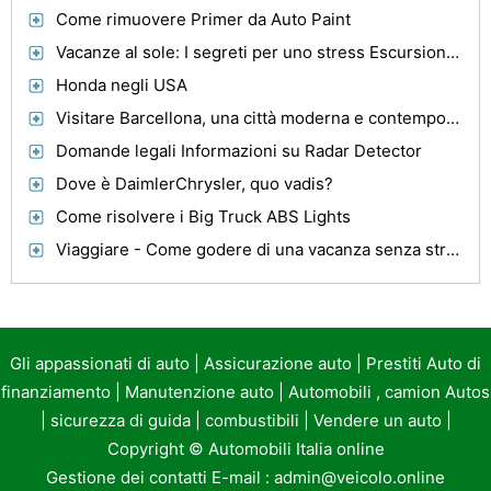
Come rimuovere Primer da Auto Paint
Vacanze al sole: I segreti per uno stress Escursione gratuita
Honda negli USA
Visitare Barcellona, ​​una città moderna e contemporanea
Domande legali Informazioni su Radar Detector
Dove è DaimlerChrysler, quo vadis?
Come risolvere i Big Truck ABS Lights
Viaggiare - Come godere di una vacanza senza stress
Gli appassionati di auto
|
Assicurazione auto
|
Prestiti Auto di
finanziamento
|
Manutenzione auto
|
Automobili , camion Autos
|
sicurezza di guida
|
combustibili
|
Vendere un auto
|
Copyright ©
Automobili Italia online
Gestione dei contatti E-mail :
admin@veicolo.online