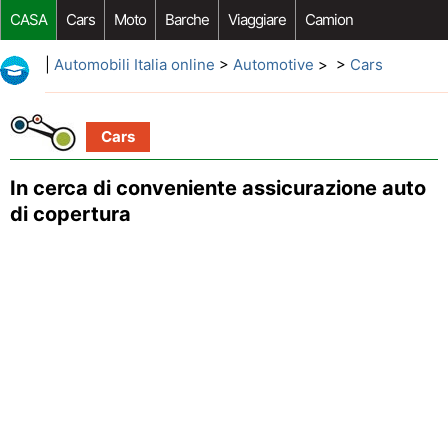
CASA
Cars
Moto
Barche
Viaggiare
Camion
Riparazione Auto
Acquisto Auto
Car Opzioni Aftermarket
|
Automobili Italia online
>
Automotive
> >
Cars
Cars
In cerca di conveniente assicurazione auto
di copertura