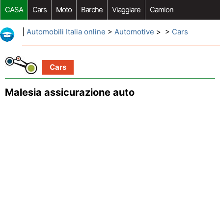
CASA
Cars
Moto
Barche
Viaggiare
Camion
Riparazione Auto
Acquisto Auto
Car Opzioni Aftermarket
|
Automobili Italia online
>
Automotive
> >
Cars
Cars
Malesia assicurazione auto