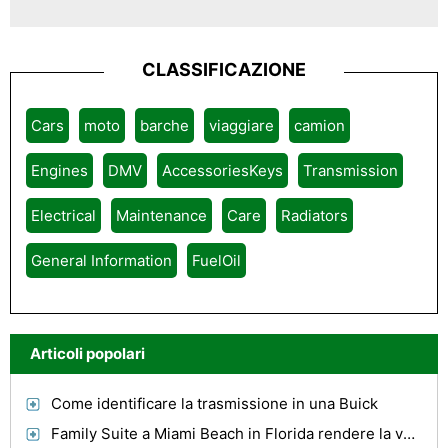
CLASSIFICAZIONE
Cars
moto
barche
viaggiare
camion
Engines
DMV
AccessoriesKeys
Transmission
Electrical
Maintenance
Care
Radiators
General Information
FuelOil
Articoli popolari
Come identificare la trasmissione in una Buick
Family Suite a Miami Beach in Florida rendere la vostra vacanza completa