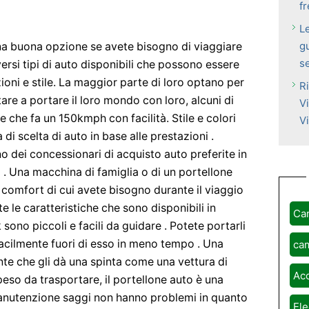
fr
L
g
na buona opzione se avete bisogno di viaggiare
s
iversi tipi di auto disponibili che possono essere
zioni e stile. La maggior parte di loro optano per
R
are a portare il loro mondo con loro, alcuni di
Vi
che fa un 150kmph con facilità. Stile e colori
V
i scelta di auto in base alle prestazioni .
 dei concessionari di acquisto auto preferite in
o . Una macchina di famiglia o di un portellone
 i comfort di cui avete bisogno durante il viaggio
te le caratteristiche che sono disponibili in
Ca
sono piccoli e facili da guidare . Potete portarli
facilmente fuori di esso in meno tempo . Una
ca
e che gli dà una spinta come una vettura di
Ac
eso da trasportare, il portellone auto è una
anutenzione saggi non hanno problemi in quanto
Ele