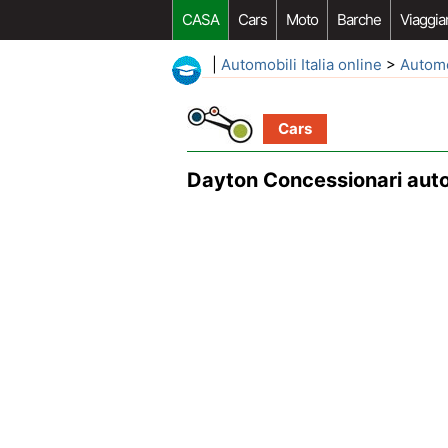
CASA
Cars
Moto
Barche
Viaggia
|
Automobili Italia online
>
Autom
Cars
Dayton Concessionari aut