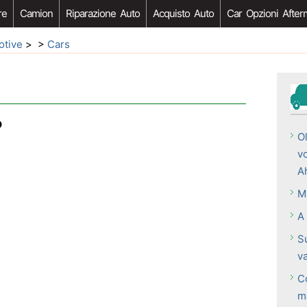
re
Camion
Riparazione Auto
Acquisto Auto
Car Opzioni After
otive
> >
Cars
o
Ol
v
A
Ma
A
S
va
C
m