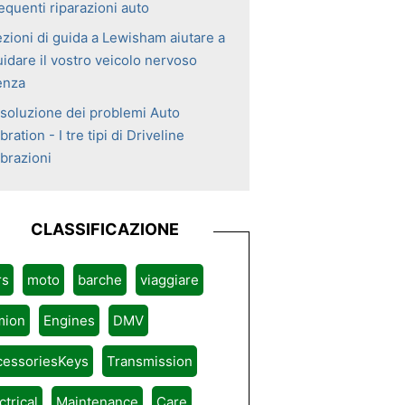
equenti riparazioni auto
ezioni di guida a Lewisham aiutare a
uidare il vostro veicolo nervoso
enza
isoluzione dei problemi Auto
bration - I tre tipi di Driveline
ibrazioni
CLASSIFICAZIONE
rs
moto
barche
viaggiare
mion
Engines
DMV
cessoriesKeys
Transmission
ctrical
Maintenance
Care