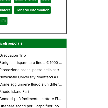
iators
General Information
lOil
icoli popolari
Graduation Trip
Sbrigati : risparmiare fino a € 1000 Off A Seat utilizzato per la vendita Hotspot - deve terminare 30 aprile
Riparazione passo-passo della carrozzeria dellauto
Newcastle University rimetterci a Durham nel Tyne-wear Boat Race
Come aggiungere fluido a un differenziale posteriore
Rhode Island Fari
Come si può facilmente mettere Fino Panama Real Estate On Sale
Ottenere sconti per il capo fuori porte di vacanza