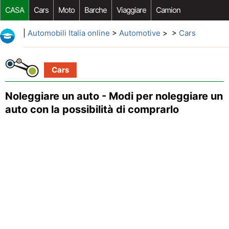
CASA
Cars
Moto
Barche
Viaggiare
Camion
Riparazione Auto
Acquisto Auto
Car Opzioni Aftermarket
|
Automobili Italia online
>
Automotive
> >
Cars
Cars
Noleggiare un auto - Modi per noleggiare un
auto con la possibilità di comprarlo