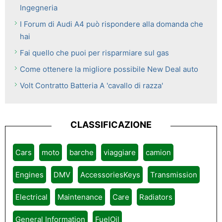
Ingegneria
I Forum di Audi A4 può rispondere alla domanda che
hai
Fai quello che puoi per risparmiare sul gas
Come ottenere la migliore possibile New Deal auto
Volt Contratto Batteria A 'cavallo di razza'
CLASSIFICAZIONE
Cars
moto
barche
viaggiare
camion
Engines
DMV
AccessoriesKeys
Transmission
Electrical
Maintenance
Care
Radiators
General Information
FuelOil