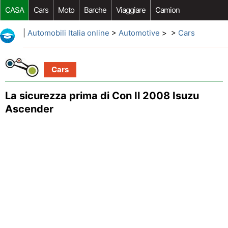
CASA
Cars
Moto
Barche
Viaggiare
Camion
Riparazione Auto
Acquisto Auto
Car Opzioni Aftermarket
|
Automobili Italia online
>
Automotive
> >
Cars
Cars
La sicurezza prima di Con Il 2008 Isuzu
Ascender