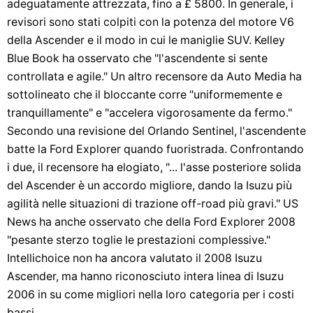
adeguatamente attrezzata, fino a £ 5800. In generale, i
revisori sono stati colpiti con la potenza del motore V6
della Ascender e il modo in cui le maniglie SUV. Kelley
Blue Book ha osservato che "l'ascendente si sente
controllata e agile." Un altro recensore da Auto Media ha
sottolineato che il bloccante corre "uniformemente e
tranquillamente" e "accelera vigorosamente da fermo."
Secondo una revisione del Orlando Sentinel, l'ascendente
batte la Ford Explorer quando fuoristrada. Confrontando
i due, il recensore ha elogiato, "... l'asse posteriore solida
del Ascender è un accordo migliore, dando la Isuzu più
agilità nelle situazioni di trazione off-road più gravi." US
News ha anche osservato che della Ford Explorer 2008
"pesante sterzo toglie le prestazioni complessive."
Intellichoice non ha ancora valutato il 2008 Isuzu
Ascender, ma hanno riconosciuto intera linea di Isuzu
2006 in su come migliori nella loro categoria per i costi
bassi