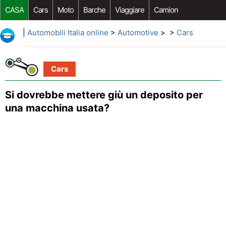
CASA
Cars
Moto
Barche
Viaggiare
Camion
Riparazione Auto
Acquisto Auto
Car Opzioni Aftermarket
|
Automobili Italia online
>
Automotive
> >
Cars
Cars
Si dovrebbe mettere giù un deposito per
una macchina usata?