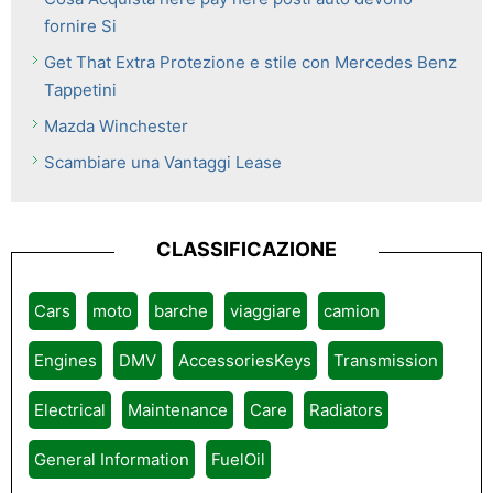
fornire Si
Get That Extra Protezione e stile con Mercedes Benz
Tappetini
Mazda Winchester
Scambiare una Vantaggi Lease
CLASSIFICAZIONE
Cars
moto
barche
viaggiare
camion
Engines
DMV
AccessoriesKeys
Transmission
Electrical
Maintenance
Care
Radiators
General Information
FuelOil