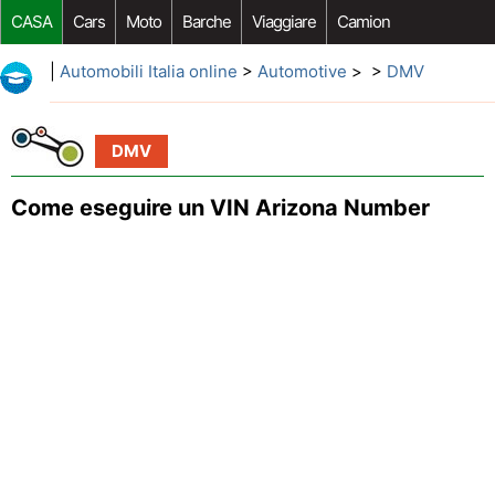
CASA
Cars
Moto
Barche
Viaggiare
Camion
Riparazione Auto
Acquisto Auto
Car Opzioni Aftermarket
|
Automobili Italia online
>
Automotive
> >
DMV
DMV
Come eseguire un VIN Arizona Number