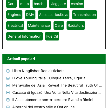
Cars
moto
barche
viaggiare
camion
Engines
DMV
AccessoriesKeys
Transmission
Electrical
Maintenance
Care
Radiators
General Information
FuelOil
Articoli popolari
Libro Kingfisher Red airtickets
I Love Touring Italia - Cinque Terre, Liguria
Meraviglie del Asia : Reveal The Beautiful Truth Of Life
Cascate di Iguazú: Una Volta Nella Vita destinazione di viaggio
Il Assolutamente non-a-perdere Eventi a Rimini
Alberghi del vostro stile e Opt online