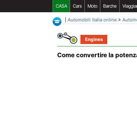
CASA
Cars
Moto
Barche
Viaggia
|
Automobili Italia online
>
Autom
Engines
Come convertire la potenz