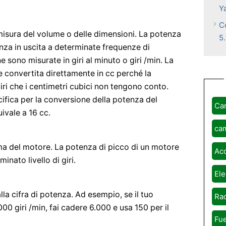
Y
C
 misura del volume o delle dimensioni. La potenza
5
nza in uscita a determinate frequenze di
 sono misurate in giri al minuto o giri /min. La
 convertita direttamente in cc perché la
giri che i centimetri cubici non tengono conto.
ifica per la conversione della potenza del
Ca
ivale a 16 cc.
ca
a del motore. La potenza di picco di un motore
Ac
inato livello di giri.
Ele
dalla cifra di potenza. Ad esempio, se il tuo
Rad
00 giri /min, fai cadere 6.000 e usa 150 per il
Fue