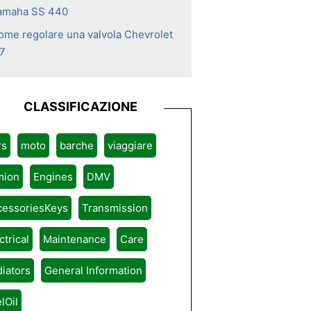
amaha SS 440
ome regolare una valvola Chevrolet
.7
CLASSIFICAZIONE
rs
moto
barche
viaggiare
mion
Engines
DMV
cessoriesKeys
Transmission
ctrical
Maintenance
Care
iators
General Information
lOil