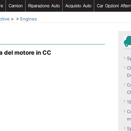
re
Camion
Riparazione Auto
Acquisto Auto
Car Opzioni After
otive
> >
Engines
a del motore in CC
S
C
Do
C
C
1
Co
m
S