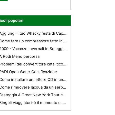
icoli popolari
Aggiungi il tuo Whacky festa di Capodanno.
Come fare un compressore fatto in casa
2009 - Vacanze invernali in Soleggiato Lanzarote
A Rodi Meno percorsa
Problemi del convertitore catalitico Subaru
PADI Open Water Certificazione
Come installare un lettore CD in una Sonoma GMC
Come rimuovere lacqua da un serbatoio del gas
Festeggia A Great New York Tour con New York Limo
Singoli viaggiatori-è il momento di godere la vostra auto!