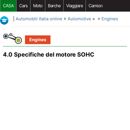
CASA
Cars
Moto
Barche
Viaggiare
Camion
Riparazione Auto
Acquisto Auto
Car Opzioni Aftermarket
|
Automobili Italia online
>
Automotive
> >
Engines
Engines
4.0 Specifiche del motore SOHC