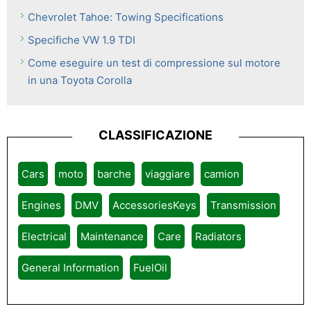
Chevrolet Tahoe: Towing Specifications
Specifiche VW 1.9 TDI
Come eseguire un test di compressione sul motore
in una Toyota Corolla
CLASSIFICAZIONE
Cars
moto
barche
viaggiare
camion
Engines
DMV
AccessoriesKeys
Transmission
Electrical
Maintenance
Care
Radiators
General Information
FuelOil