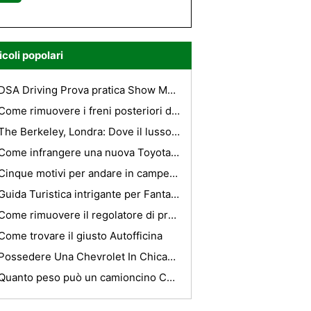
icoli popolari
DSA Driving Prova pratica Show Me Tell Me-Parte 2
Come rimuovere i freni posteriori da un Ford Focus
The Berkeley, Londra: Dove il lusso è il tema
Come infrangere una nuova Toyota Car Engine
Cinque motivi per andare in campeggio in Vandea
Guida Turistica intrigante per Fantastic Abram, Manchester
Come rimuovere il regolatore di pressione del carburante in una Chevy 1500 del 1996
Come trovare il giusto Autofficina
Possedere Una Chevrolet In Chicago: Che cosa fate quando tutto quello che posso pensare è Chevy Questo, Chevy Che ...
Quanto peso può un camioncino Chevy?