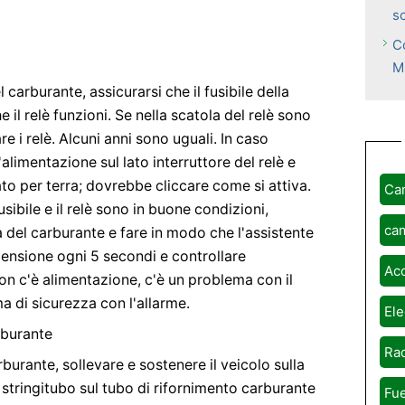
s
C
M
 carburante, assicurarsi che il fusibile della
il relè funzioni. Se nella scatola del relè sono
e i relè. Alcuni anni sono uguali. In caso
'alimentazione sul lato interruttore del relè e
ato per terra; dovrebbe cliccare come si attiva.
Ca
fusibile e il relè sono in buone condizioni,
ca
 del carburante e fare in modo che l'assistente
accensione ogni 5 secondi e controllare
Ac
on c'è alimentazione, c'è un problema con il
 di sicurezza con l'allarme.
Ele
rburante
Rad
urante, sollevare e sostenere il veicolo sulla
stringitubo sul tubo di rifornimento carburante
Fue