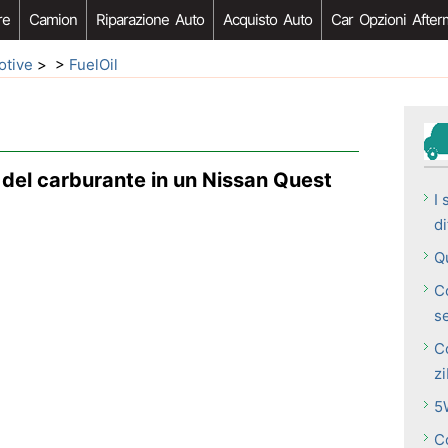
re
Camion
Riparazione Auto
Acquisto Auto
Car Opzioni After
otive
> >
FuelOil
 del carburante in un Nissan Quest
I 
di
Qu
C
s
C
zi
5
C