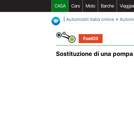
CASA
Cars
Moto
Barche
Viaggia
|
Automobili Italia online
>
Autom
FuelOil
Sostituzione di una pompa