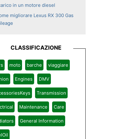
carico in un motore diesel
ome migliorare Lexus RX 300 Gas
ileage
CLASSIFICAZIONE
rs
moto
barche
viaggiare
mion
Engines
DMV
cessoriesKeys
Transmission
ctrical
Maintenance
Care
iators
General Information
lOil