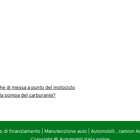
e di messa a punto del motociclo
lla pompa del carburante?
to di finanziamento
|
Manutenzione auto
|
Automobili , camion A
Copyright ©
Automobili Italia online