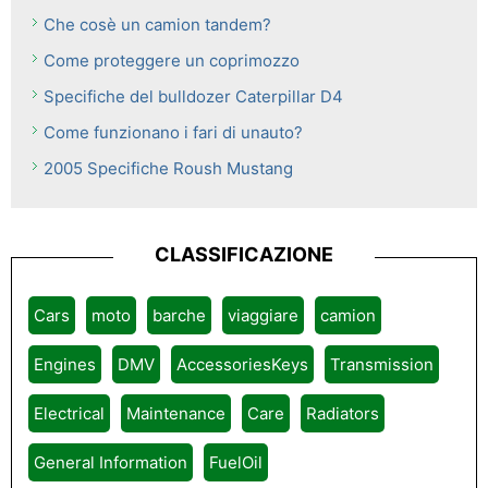
Che cosè un camion tandem?
Come proteggere un coprimozzo
Specifiche del bulldozer Caterpillar D4
Come funzionano i fari di unauto?
2005 Specifiche Roush Mustang
CLASSIFICAZIONE
Cars
moto
barche
viaggiare
camion
Engines
DMV
AccessoriesKeys
Transmission
Electrical
Maintenance
Care
Radiators
General Information
FuelOil