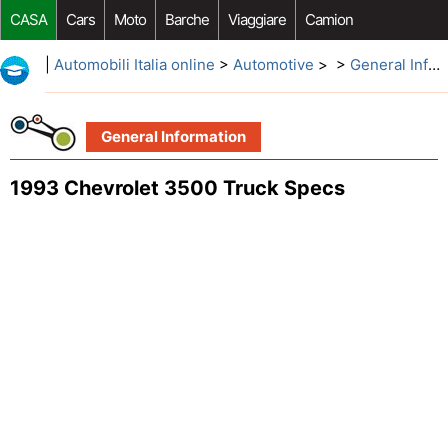
CASA
Cars
Moto
Barche
Viaggiare
Camion
Riparazione Auto
Acquisto Auto
Car Opzioni Aftermarket
|
Automobili Italia online
>
Automotive
> >
General Information
General Information
1993 Chevrolet 3500 Truck Specs