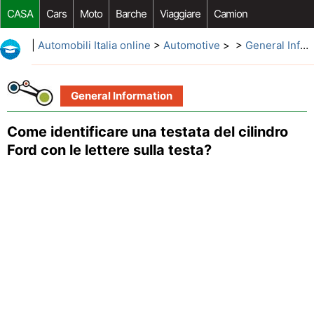
CASA
Cars
Moto
Barche
Viaggiare
Camion
Riparazione Auto
Acquisto Auto
Car Opzioni Aftermarket
|
Automobili Italia online
>
Automotive
> >
General Information
General Information
Come identificare una testata del cilindro
Ford con le lettere sulla testa?