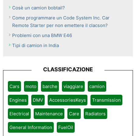
Cosè un camion bobtail?
Come programmare un Code System Inc. Car
Remote Starter per non emettere il clacson?
Problemi con una BMW E46
Tipi di camion in India
CLASSIFICAZIONE
Cars
moto
barche
viaggiare
camion
Engines
DMV
AccessoriesKeys
Transmission
Electrical
Maintenance
Care
Radiators
General Information
FuelOil