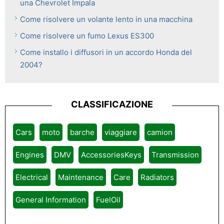
una Chevrolet Impala
Come risolvere un volante lento in una macchina
Come risolvere un fumo Lexus ES300
Come installo i diffusori in un accordo Honda del
2004?
CLASSIFICAZIONE
Cars
moto
barche
viaggiare
camion
Engines
DMV
AccessoriesKeys
Transmission
Electrical
Maintenance
Care
Radiators
General Information
FuelOil