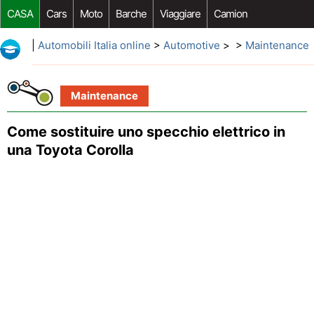
CASA
Cars
Moto
Barche
Viaggiare
Camion
Riparazione Auto
Acquisto Auto
Car Opzioni Aftermarket
|
Automobili Italia online
>
Automotive
> >
Maintenance
Maintenance
Come sostituire uno specchio elettrico in
una Toyota Corolla