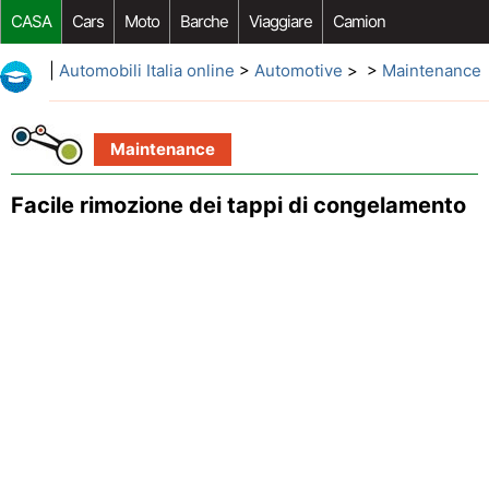
CASA
Cars
Moto
Barche
Viaggiare
Camion
Riparazione Auto
Acquisto Auto
Car Opzioni Aftermarket
|
Automobili Italia online
>
Automotive
> >
Maintenance
Maintenance
Facile rimozione dei tappi di congelamento