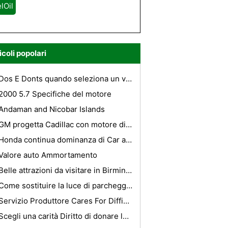
lOil
icoli popolari
Dos E Donts quando seleziona un veicolo di seconda mano
2000 5.7 Specifiche del motore
Andaman and Nicobar Islands
GM progetta Cadillac con motore diesel, Saturno Auto Entro il 2010
Honda continua dominanza di Car and Driver 10 migliori; classificate con una Porsche, Bmw, Cadillac, e Audi
Valore auto Ammortamento
Belle attrazioni da visitare in Birmingham
Come sostituire la luce di parcheggio per una Lexus RX300
Servizio Produttore Cares For Difficoltà Auto A Sydney
Scegli una carità Diritto di donare la vostra auto