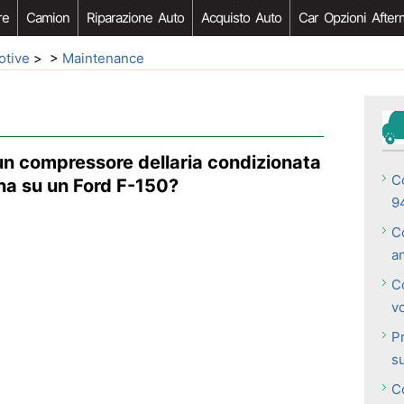
re
Camion
Riparazione Auto
Acquisto Auto
Car Opzioni After
otive
> >
Maintenance
n compressore dellaria condizionata
C
na su un Ford F-150?
9
C
a
Co
v
Pr
s
Co