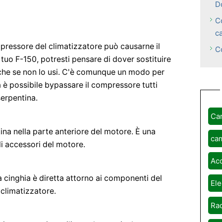
D
C
c
pressore del climatizzatore può causarne il
C
uo F-150, potresti pensare di dover sostituire
he se non lo usi. C'è comunque un modo per
 è possibile bypassare il compressore tutti
serpentina.
Ca
tina nella parte anteriore del motore. È una
ca
li accessori del motore.
Ac
cinghia è diretta attorno ai componenti del
Ele
 climatizzatore.
Rad