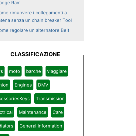
odge Ram
ome rimuovere i collegamenti a
atena senza un chain breaker Tool
ome regolare un alternatore Belt
CLASSIFICAZIONE
rs
moto
barche
viaggiare
mion
Engines
DMV
cessoriesKeys
Transmission
ctrical
Maintenance
Care
iators
General Information