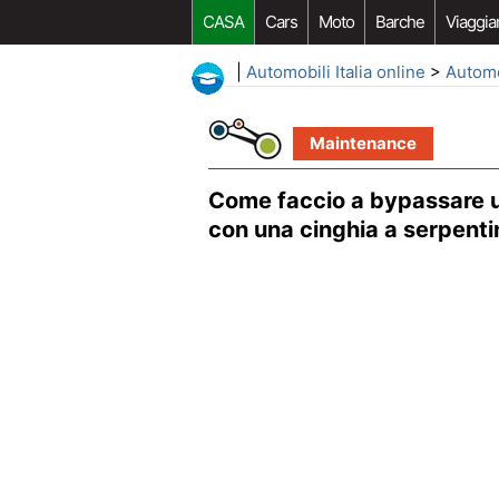
CASA
Cars
Moto
Barche
Viaggia
|
Automobili Italia online
>
Autom
Maintenance
Come faccio a bypassare u
con una cinghia a serpenti