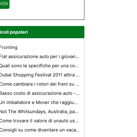
lOil
icoli popolari
Fronting
Fiat assicurazione auto per i giovani-che modo i giovani salvare dalla realtà
Quali sono le specifiche per una coppia Harley 1340?
Dubai Shopping Festival 2011 attira Voli a Dubai!
Come cambiare i rotori dei freni su un F-150
Basso costo di assicurazione auto - Get it Now
Un imballatore e Mover che raggiunge ogni angolo di India
Not The Whitsundays, Australia, parte 3
Come trovare il valore di unauto usata più vecchia
Consigli su come diventare un vacanza Rep