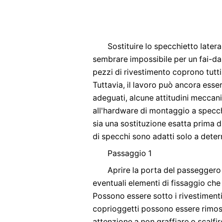
Sostituire lo specchietto late
sembrare impossibile per un fai-da
pezzi di rivestimento coprono tutti g
Tuttavia, il lavoro può ancora esse
adeguati, alcune attitudini meccan
all'hardware di montaggio a specch
sia una sostituzione esatta prima di
di specchi sono adatti solo a deter
Passaggio 1
Aprire la porta del passeggero
eventuali elementi di fissaggio che
Possono essere sotto i rivestimenti
coprioggetti possono essere rimoss
attenzione a non graffiare o scalfir