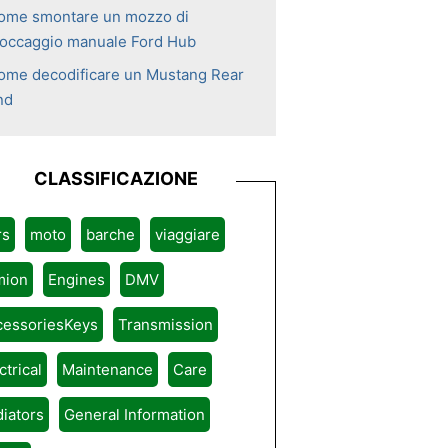
ome smontare un mozzo di
loccaggio manuale Ford Hub
ome decodificare un Mustang Rear
nd
CLASSIFICAZIONE
rs
moto
barche
viaggiare
mion
Engines
DMV
cessoriesKeys
Transmission
ctrical
Maintenance
Care
iators
General Information