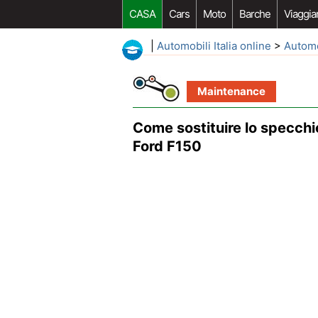
CASA
Cars
Moto
Barche
Viaggia
|
Automobili Italia online
>
Autom
Maintenance
Come sostituire lo specchi
Ford F150