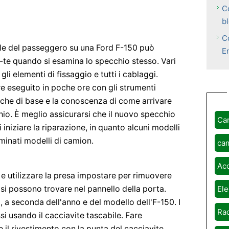
C
b
C
rale del passeggero su una Ford F-150 può
E
-te quando si esamina lo specchio stesso. Vari
li elementi di fissaggio e tutti i cablaggi.
re eseguito in poche ore con gli strumenti
iche di base e la conoscenza di come arrivare
io. È meglio assicurarsi che il nuovo specchio
Ca
 iniziare la riparazione, in quanto alcuni modelli
minati modelli di camion.
ca
Ac
 e utilizzare la presa impostare per rimuovere
 si possono trovare nel pannello della porta.
Ele
, a seconda dell'anno e del modello dell'F-150. I
Rad
i usando il cacciavite tascabile. Fare
e il rivestimento con la punta del cacciavite.