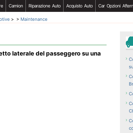
re
Camion
Riparazione Auto
Acquisto Auto
Car Opzioni After
otive
> >
Maintenance
etto laterale del passeggero su una
C
s
C
B
C
Co
C
C
c