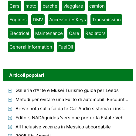
Cars
moto
barche
viaggiare
camion
Engines
DMV
AccessoriesKeys
Transmission
Electrical
Maintenance
Care
Radiators
General Information
FuelOil
Articoli popolari
Galleria d'Arte e Musei Turismo guida per Leeds
Metodi per evitare una Furto di automobili Encounter
Breve nota sulla fai da te Car Audio sistema di installazione
Editors NADAguides 'versione preferita Estate Vehicles Per il 2006
All Inclusive vacanza in Messico abbordabile
2005 Kia Amanti