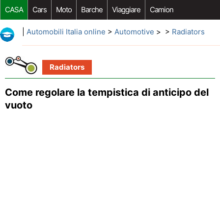
CASA
Cars
Moto
Barche
Viaggiare
Camion
Riparazione Auto
Acquisto Auto
Car Opzioni Aftermarket
|
Automobili Italia online
>
Automotive
> >
Radiators
Radiators
Come regolare la tempistica di anticipo del
vuoto