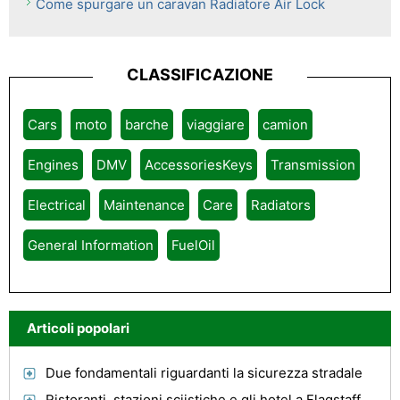
Come spurgare un caravan Radiatore Air Lock
CLASSIFICAZIONE
Cars
moto
barche
viaggiare
camion
Engines
DMV
AccessoriesKeys
Transmission
Electrical
Maintenance
Care
Radiators
General Information
FuelOil
Articoli popolari
Due fondamentali riguardanti la sicurezza stradale
Ristoranti, stazioni sciistiche e gli hotel a Flagstaff Say Let It Snow!