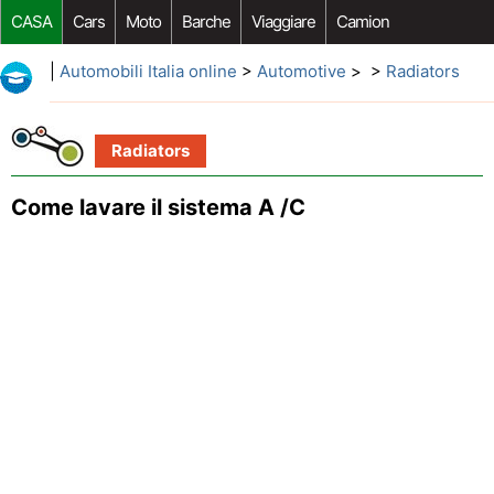
CASA
Cars
Moto
Barche
Viaggiare
Camion
Riparazione Auto
Acquisto Auto
Car Opzioni Aftermarket
|
Automobili Italia online
>
Automotive
> >
Radiators
Radiators
Come lavare il sistema A /C