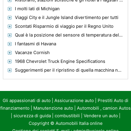
I molti lati di Michigan
Viaggi City e il Jungle Island divertimento per tutti
Scontati Risparmio di viaggio per il Regno Unito
Qual è la posizione del sensore di temperatura del liquido di raffreddamento su un motore Toyota Tacoma 3RZ?
I fantasmi di Havana
Vacanze Cornish
1968 Chevrolet Truck Engine Specifications
Suggerimenti per il ripristino di quella macchina nuova Corsa
Gli appassionati di auto
|
Assicurazione auto
|
Prestiti Auto di
finanziamento
|
Manutenzione auto
|
Automobili , camion Autos
|
sicurezza di guida
|
combustibili
|
Vendere un auto
|
Copyright ©
Automobili Italia online
Gestione dei contatti E-mail :
admin@veicolo.online