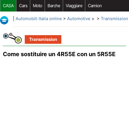
CASA
Cars
Moto
Barche
Viaggiare
Camion
Riparazione Auto
Acquisto Auto
Car Opzioni Aftermarket
|
Automobili Italia online
>
Automotive
> >
Transmission
Transmission
Come sostituire un 4R55E con un 5R55E