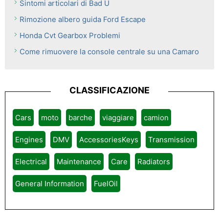
Sintomi articolari di Bad U
Rimozione albero guida Ford Escape
Honda Cvt Gearbox Problemi
Come rimuovere la console centrale su una Camaro
CLASSIFICAZIONE
Cars
moto
barche
viaggiare
camion
Engines
DMV
AccessoriesKeys
Transmission
Electrical
Maintenance
Care
Radiators
General Information
FuelOil