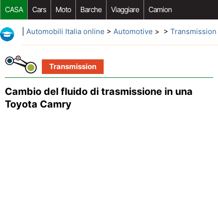
CASA
Cars
Moto
Barche
Viaggiare
Camion
Riparazione Auto
Acquisto Auto
Car Opzioni Aftermarket
|
Automobili Italia online
>
Automotive
> >
Transmission
Transmission
Cambio del fluido di trasmissione in una
Toyota Camry