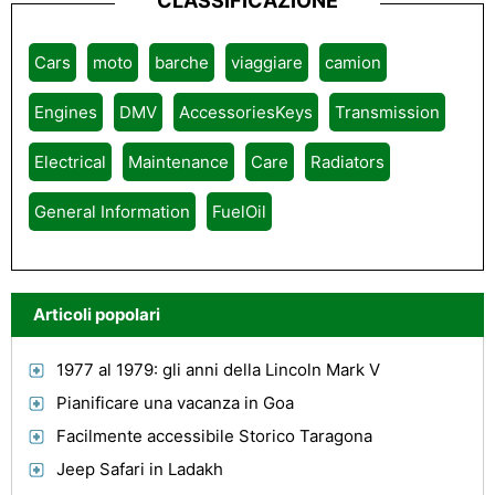
CLASSIFICAZIONE
Cars
moto
barche
viaggiare
camion
Engines
DMV
AccessoriesKeys
Transmission
Electrical
Maintenance
Care
Radiators
General Information
FuelOil
Articoli popolari
1977 al 1979: gli anni della Lincoln Mark V
Pianificare una vacanza in Goa
Facilmente accessibile Storico Taragona
Jeep Safari in Ladakh