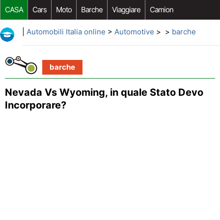
CASA
Cars
Moto
Barche
Viaggiare
Camion
Riparazione Auto
Acquisto Auto
Car Opzioni Aftermarket
|
Automobili Italia online
>
Automotive
> >
barche
barche
Nevada Vs Wyoming, in quale Stato Devo
Incorporare?