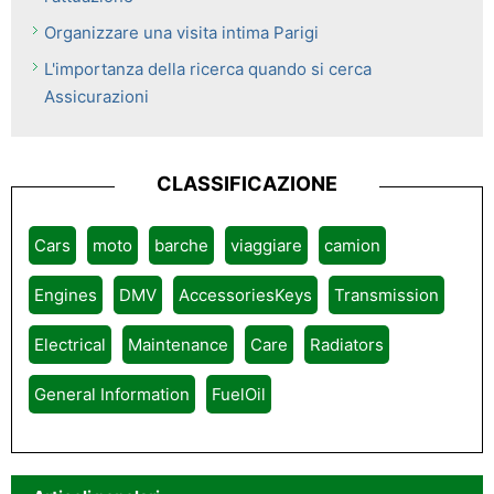
Organizzare una visita intima Parigi
L'importanza della ricerca quando si cerca
Assicurazioni
CLASSIFICAZIONE
Cars
moto
barche
viaggiare
camion
Engines
DMV
AccessoriesKeys
Transmission
Electrical
Maintenance
Care
Radiators
General Information
FuelOil