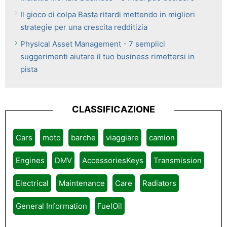
Il gioco di colpa Basta ritardi mettendo in migliori
strategie per una crescita redditizia
Physical Asset Management - 7 semplici
suggerimenti aiutare il tuo business rimettersi in
pista
CLASSIFICAZIONE
Cars
moto
barche
viaggiare
camion
Engines
DMV
AccessoriesKeys
Transmission
Electrical
Maintenance
Care
Radiators
General Information
FuelOil