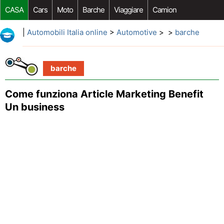
CASA
Cars
Moto
Barche
Viaggiare
Camion
Riparazione Auto
Acquisto Auto
Car Opzioni Aftermarket
|
Automobili Italia online
>
Automotive
> >
barche
barche
Come funziona Article Marketing Benefit
Un business