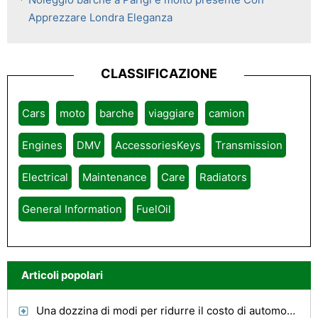
Apprezzare Londra Eleganza
CLASSIFICAZIONE
Cars
moto
barche
viaggiare
camion
Engines
DMV
AccessoriesKeys
Transmission
Electrical
Maintenance
Care
Radiators
General Information
FuelOil
Articoli popolari
Una dozzina di modi per ridurre il costo di automobilismo