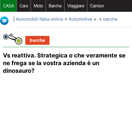
CASA
Cars
Moto
Barche
Viaggiare
Camion
Riparazione Auto
Acquisto Auto
Car Opzioni Aftermarket
|
Automobili Italia online
>
Automotive
> >
barche
barche
Vs reattiva. Strategica o che veramente se
ne frega se la vostra azienda è un
dinosauro?