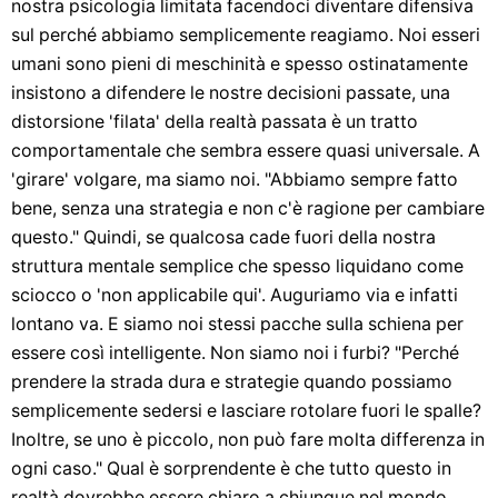
nostra psicologia limitata facendoci diventare difensiva
sul perché abbiamo semplicemente reagiamo. Noi esseri
umani sono pieni di meschinità e spesso ostinatamente
insistono a difendere le nostre decisioni passate, una
distorsione 'filata' della realtà passata è un tratto
comportamentale che sembra essere quasi universale. A
'girare' volgare, ma siamo noi. "Abbiamo sempre fatto
bene, senza una strategia e non c'è ragione per cambiare
questo." Quindi, se qualcosa cade fuori della nostra
struttura mentale semplice che spesso liquidano come
sciocco o 'non applicabile qui'. Auguriamo via e infatti
lontano va. E siamo noi stessi pacche sulla schiena per
essere così intelligente. Non siamo noi i furbi? "Perché
prendere la strada dura e strategie quando possiamo
semplicemente sedersi e lasciare rotolare fuori le spalle?
Inoltre, se uno è piccolo, non può fare molta differenza in
ogni caso." Qual è sorprendente è che tutto questo in
realtà dovrebbe essere chiaro a chiunque nel mondo