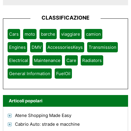
CLASSIFICAZIONE
Cars
moto
barche
viaggiare
camion
Engines
DMV
AccessoriesKeys
Transmission
Electrical
Maintenance
Care
Radiators
General Information
FuelOil
Articoli popolari
Atene Shopping Made Easy
Cabrio Auto: strade e macchine