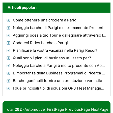
Articoli popolari
Come ottenere una crociera a Parigi
Noleggio barche di Parigi è estremamente Presente Con ottenere piacere da Parigi Splendor
Aggiungi poesia tuo Tour e galleggiare attraverso la città di luci
Godetevi Rides barche a Parigi
Pianificare la vostra vacanza nella Parigi Resort
Quali sono i piani di business utilizzato per?
Noleggio barche a Parigi è molto presente con Apprezzate Parigi, Francia Attrattività
L'importanza della Business Programmi di ricerca ei vantaggi per aziende
Barche gonfiabili fornire una prestazione versatile
I due principali tipi di soluzioni GPS Fleet Management
Total
292
-Automotive
FirstPage
PreviousPage
NextPage