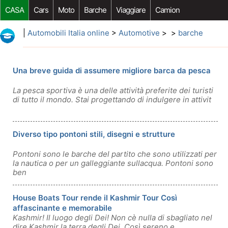
CASA
Cars
Moto
Barche
Viaggiare
Camion
Riparazione Auto
Acquisto Auto
Car Opzioni Aftermarket
|
Automobili Italia online
>
Automotive
> >
barche
Una breve guida di assumere migliore barca da pesca
La pesca sportiva è una delle attività preferite dei turisti
di tutto il mondo. Stai progettando di indulgere in attivit
Diverso tipo pontoni stili, disegni e strutture
Pontoni sono le barche del partito che sono utilizzati per
la nautica o per un galleggiante sullacqua. Pontoni sono
ben
House Boats Tour rende il Kashmir Tour Così
affascinante e memorabile
Kashmir! Il luogo degli Dei! Non cè nulla di sbagliato nel
dire Kashmir la terra degli Dei. Così sereno e