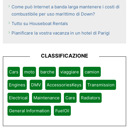
Come può Internet a banda larga mantenere i costi di
combustibile per uso marittimo di Down?
Tutto su Houseboat Rentals
Pianificare la vostra vacanza in un hotel di Parigi
CLASSIFICAZIONE
Cars
moto
barche
viaggiare
camion
Engines
DMV
AccessoriesKeys
Transmission
Electrical
Maintenance
Care
Radiators
General Information
FuelOil