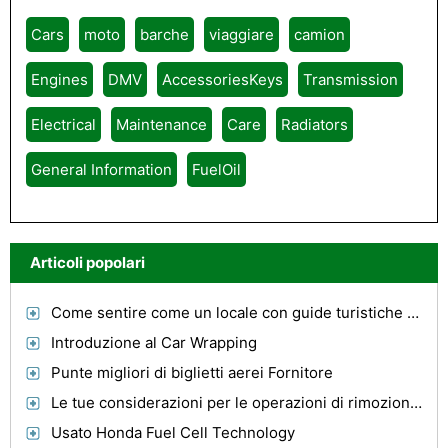
Cars
moto
barche
viaggiare
camion
Engines
DMV
AccessoriesKeys
Transmission
Electrical
Maintenance
Care
Radiators
General Information
FuelOil
Articoli popolari
Come sentire come un locale con guide turistiche di Barcellona
Introduzione al Car Wrapping
Punte migliori di biglietti aerei Fornitore
Le tue considerazioni per le operazioni di rimozione di mobili dalla società Removalist
Usato Honda Fuel Cell Technology