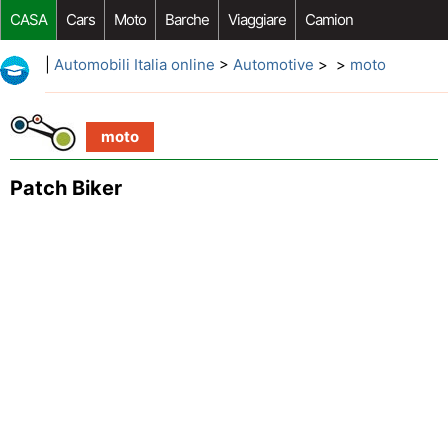
CASA
Cars
Moto
Barche
Viaggiare
Camion
Riparazione Auto
Acquisto Auto
Car Opzioni Aftermarket
|
Automobili Italia online
>
Automotive
> >
moto
moto
Patch Biker