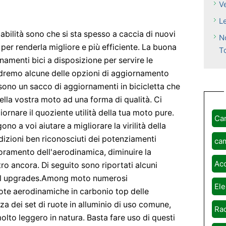
V
L
bilità sono che si sta spesso a caccia di nuovi
N
er renderla migliore e più efficiente. La buona
T
namenti bici a disposizione per servire le
vedremo alcune delle opzioni di aggiornamento
e sono un sacco di aggiornamenti in bicicletta che
ella vostra moto ad una forma di qualità. Ci
iornare il quoziente utilità della tua moto pure.
Ca
no a voi aiutare a migliorare la virilità della
dizioni ben riconosciuti dei potenziamenti
ca
ioramento dell'aerodinamica, diminuire la
Ac
ro ancora. Di seguito sono riportati alcuni
 sul upgrades.Among moto numerosi
Ele
uote aerodinamiche in carbonio top delle
nza dei set di ruote in alluminio di uso comune,
Rad
lto leggero in natura. Basta fare uso di questi