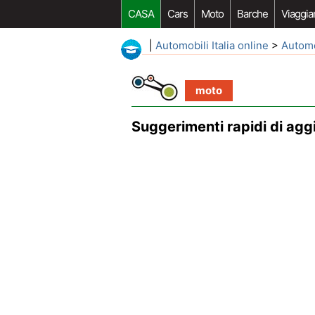
CASA
Cars
Moto
Barche
Viaggia
|
Automobili Italia online
>
Autom
moto
Suggerimenti rapidi di aggi