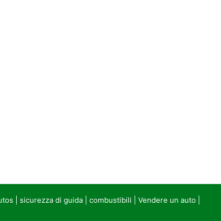
utos
|
sicurezza di guida
|
combustibili
|
Vendere un auto
|