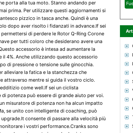
he porta alla tua moto. Stanno andando per
Fue
mai prima. Per utilizzare questi aggiornamenti si
gantesco pizzico in tasca anche. Quindi è una
lo dopo aver risolto i fidanzati in advance.If sei
Art
ò permettersi di perdere le Rotor Q-Ring Corone
 have per tutti coloro che desiderano avere una
 Questo accessorio è intesa ad aumentare la
il 4%. Anche utilizzando questo accessorio
ipo di pressione o tensione sulle ginocchia.
r alleviare la fatica e la stanchezza che
attraverso mentre si guida il vostro ciclo.
dditizio come well.If sei un ciclista
 di potenza può essere di grande aiuto per voi.
 un misuratore di potenza non ha alcun impatto
a, se unito con intelligente di coaching, può
o upgrade.It consente di passare alla velocità più
onitorare i vostri performance.Cranks sono