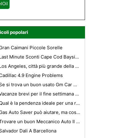
lOil
icoli popolari
Gran Caimani Piccole Sorelle
Last Minute Sconti Cape Cod Bayside Resort Hotel
Los Angeles, città più grande della California
Cadillac 4.9 Engine Problems
Se si trova un buon usato Gm Car Go For It
Vacanze brevi per il fine settimana su un bilancio
Qual è la pendenza ideale per una rampa di garage?
Gas Auto Saver può aiutare, ma cosa si può fare per aiutare la vostra auto?
Trovare un buon Meccanico Auto Il modo intelligente !
Salvador Dali A Barcellona