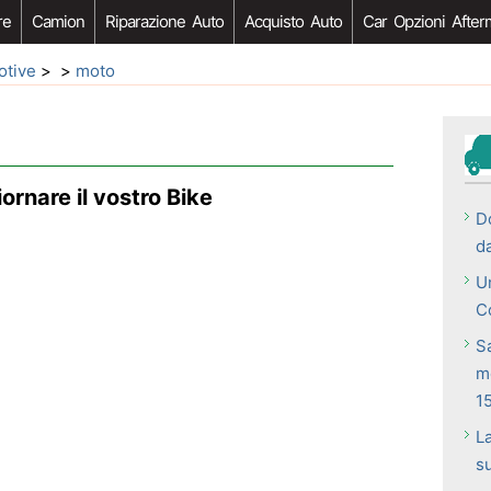
re
Camion
Riparazione Auto
Acquisto Auto
Car Opzioni After
otive
> >
moto
ornare il vostro Bike
D
da
Un
C
S
m
1
La
s