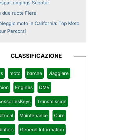
espa Longings Scooter
e due ruote Fiera
oleggio moto in California: Top Moto
our Percorsi
CLASSIFICAZIONE
rs
moto
barche
viaggiare
mion
Engines
DMV
cessoriesKeys
Transmission
ctrical
Maintenance
Care
iators
General Information