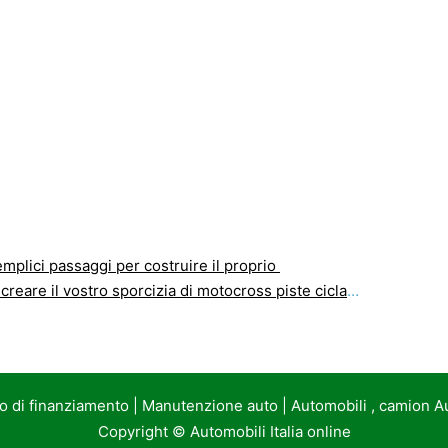
emplici passaggi per costruire il proprio
eare il vostro sporcizia di motocross piste ciclabili
to di finanziamento
|
Manutenzione auto
|
Automobili , camion A
Copyright ©
Automobili Italia online