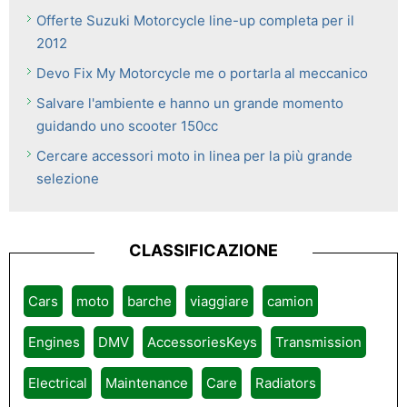
Offerte Suzuki Motorcycle line-up completa per il
2012
Devo Fix My Motorcycle me o portarla al meccanico
Salvare l'ambiente e hanno un grande momento
guidando uno scooter 150cc
Cercare accessori moto in linea per la più grande
selezione
CLASSIFICAZIONE
Cars
moto
barche
viaggiare
camion
Engines
DMV
AccessoriesKeys
Transmission
Electrical
Maintenance
Care
Radiators