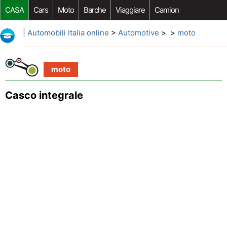
CASA
Cars
Moto
Barche
Viaggiare
Camion
Riparazione Auto
Acquisto Auto
Car Opzioni Aftermarket
|
Automobili Italia online
>
Automotive
> >
moto
moto
Casco integrale