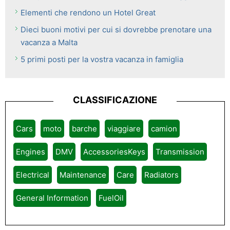
Elementi che rendono un Hotel Great
Dieci buoni motivi per cui si dovrebbe prenotare una
vacanza a Malta
5 primi posti per la vostra vacanza in famiglia
CLASSIFICAZIONE
Cars
moto
barche
viaggiare
camion
Engines
DMV
AccessoriesKeys
Transmission
Electrical
Maintenance
Care
Radiators
General Information
FuelOil