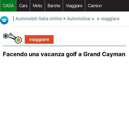
CASA
Cars
Moto
Barche
Viaggiare
Camion
Riparazione Auto
Acquisto Auto
Car Opzioni Aftermarket
|
Automobili Italia online
>
Automotive
> >
viaggiare
viaggiare
Facendo una vacanza golf a Grand Cayman