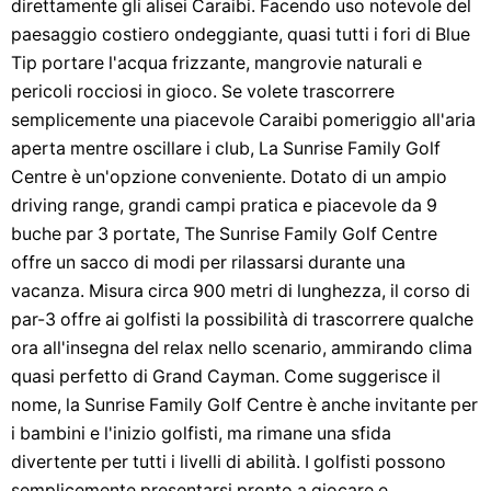
direttamente gli alisei Caraibi. Facendo uso notevole del
paesaggio costiero ondeggiante, quasi tutti i fori di Blue
Tip portare l'acqua frizzante, mangrovie naturali e
pericoli rocciosi in gioco. Se volete trascorrere
semplicemente una piacevole Caraibi pomeriggio all'aria
aperta mentre oscillare i club, La Sunrise Family Golf
Centre è un'opzione conveniente. Dotato di un ampio
driving range, grandi campi pratica e piacevole da 9
buche par 3 portate, The Sunrise Family Golf Centre
offre un sacco di modi per rilassarsi durante una
vacanza. Misura circa 900 metri di lunghezza, il corso di
par-3 offre ai golfisti la possibilità di trascorrere qualche
ora all'insegna del relax nello scenario, ammirando clima
quasi perfetto di Grand Cayman. Come suggerisce il
nome, la Sunrise Family Golf Centre è anche invitante per
i bambini e l'inizio golfisti, ma rimane una sfida
divertente per tutti i livelli di abilità. I golfisti possono
semplicemente presentarsi pronto a giocare e