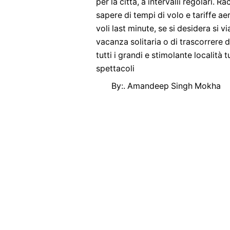
per la città, a intervalli regolari. 
sapere di tempi di volo e tariffe ae
voli last minute, se si desidera si 
vacanza solitaria o di trascorrere d
tutti i grandi e stimolante località t
spettacoli
By:. Amandeep Singh Mokha