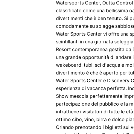
Watersports Center, Outta Control 
classificato come una bellissima oas
divertimenti che è ben tenuto. Si pu
comodamente su spiagge sabbiose e 
Water Sports Center vi offre una s
scintillanti in una giornata soleggi
Resort contemporanea gestita da Disn
una grande opportunità di andare i
wakeboard, tubi, sci d'acqua e molt
divertimento è che è aperto per tu
Water Sports Center e Discovery Co
esperienza di vacanza perfetta. In
Show mescola perfettamente impro
partecipazione del pubblico e la 
intrattiene i visitatori di tutte le e
ottimo cibo, vino, birra e dolce pi
Orlando prenotando i biglietti sui