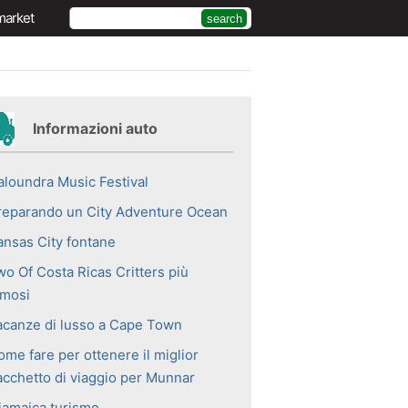
market
Informazioni auto
aloundra Music Festival
reparando un City Adventure Ocean
ansas City fontane
wo Of Costa Ricas Critters più
amosi
acanze di lusso a Cape Town
ome fare per ottenere il miglior
acchetto di viaggio per Munnar
iamaica turismo