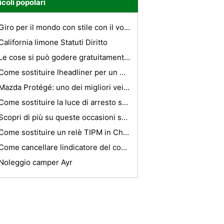
icoli popolari
Giro per il mondo con stile con il vostro bagaglio
California limone Statuti Diritto
Le cose si può godere gratuitamente a Madrid
Come sostituire lheadliner per un Xj8 Jaguar Vanden Plas
Mazda Protégé: uno dei migliori veicoli di vendita di Mazda
Come sostituire la luce di arresto su una Volvo XC90
Scopri di più su queste occasioni su Bed and breakfast low cost e last minute Parigi Alberghi Londra
Come sostituire un relè TIPM in Chrysler Town & Country
Come cancellare lindicatore del codice di errore dellABS Light
Noleggio camper Ayr