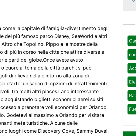
come la capitale di famiglia-divertimento degli
ede del più famoso parco Disney, SeaWorld e altri
Ca
 Altro che Topolino, Pippo e le mostre della
 di più in corso nella città che attira diverse e
ca
arie parti del globe.Once avete avuto
o cuore al tema della città parchi, si può
Ac
olf di rilievo nella e intorno alla zona di
Ele
sei d'arte, un sacco di opzioni di intrattenimento
hevoli, tra molti altri places.Land interessante
Rad
ndo acquistando biglietti economici aerei su siti
accesso a prenotare voli economici per Orlando
Fue
ndo. Godetevi al massimo a Orlando per visitare
nanti mete turistiche. Alcune delle
dono luoghi come Discovery Cove, Sammy Duvall