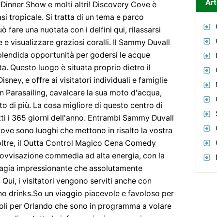
Art
Dinner Show e molti altri! Discovery Cove è
i tropicale. Si tratta di un tema e parco
ò fare una nuotata con i delfini qui, rilassarsi
visualizzare graziosi coralli. Il Sammy Duvall
plendida opportunità per godersi le acque
ata. Questo luogo è situata proprio dietro il
ey, e offre ai visitatori individuali e famiglie
n Parasailing, cavalcare la sua moto d'acqua,
o di più. La cosa migliore di questo centro di
tti i 365 giorni dell'anno. Entrambi Sammy Duvall
ve sono luoghi che mettono in risalto la vostra
oltre, il Outta Control Magico Cena Comedy
vvisazione commedia ad alta energia, con la
magia impressionante che assolutamente
tà. Qui, i visitatori vengono serviti anche con
ano drinks.So un viaggio piacevole e favoloso per
 voli per Orlando che sono in programma a volare