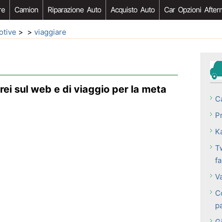
re
Camion
Riparazione Auto
Acquisto Auto
Car Opzioni After
otive
> >
viaggiare
erei sul web e di viaggio per la meta
C
P
K
T
f
V
C
p
G