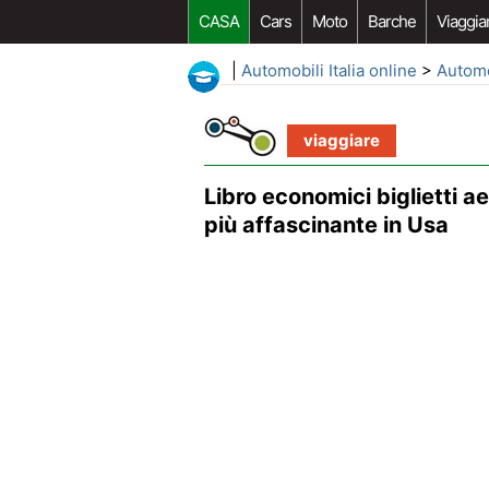
CASA
Cars
Moto
Barche
Viaggia
|
Automobili Italia online
>
Autom
viaggiare
Libro economici biglietti a
più affascinante in Usa