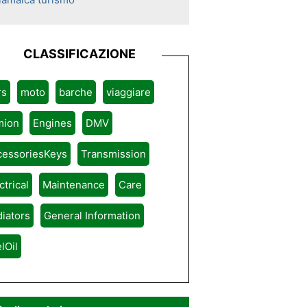
CLASSIFICAZIONE
rs
moto
barche
viaggiare
mion
Engines
DMV
cessoriesKeys
Transmission
ctrical
Maintenance
Care
iators
General Information
lOil