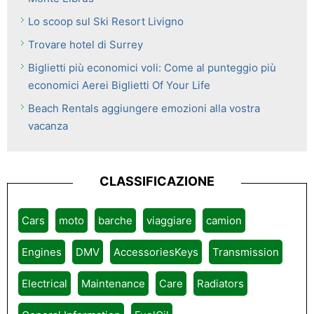
Lo scoop sul Ski Resort Livigno
Trovare hotel di Surrey
Biglietti più economici voli: Come al punteggio più
economici Aerei Biglietti Of Your Life
Beach Rentals aggiungere emozioni alla vostra
vacanza
CLASSIFICAZIONE
Cars
moto
barche
viaggiare
camion
Engines
DMV
AccessoriesKeys
Transmission
Electrical
Maintenance
Care
Radiators