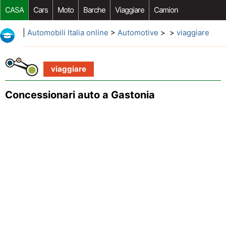
CASA
Cars
Moto
Barche
Viaggiare
Camion
Riparazione Auto
Acquisto Auto
Car Opzioni Aftermarket
|
Automobili Italia online
>
Automotive
> >
viaggiare
viaggiare
Concessionari auto a Gastonia