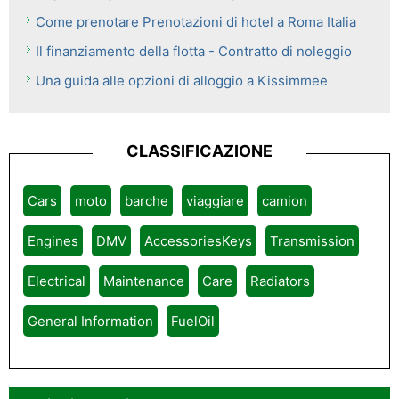
Come prenotare Prenotazioni di hotel a Roma Italia
Il finanziamento della flotta - Contratto di noleggio
Una guida alle opzioni di alloggio a Kissimmee
CLASSIFICAZIONE
Cars
moto
barche
viaggiare
camion
Engines
DMV
AccessoriesKeys
Transmission
Electrical
Maintenance
Care
Radiators
General Information
FuelOil