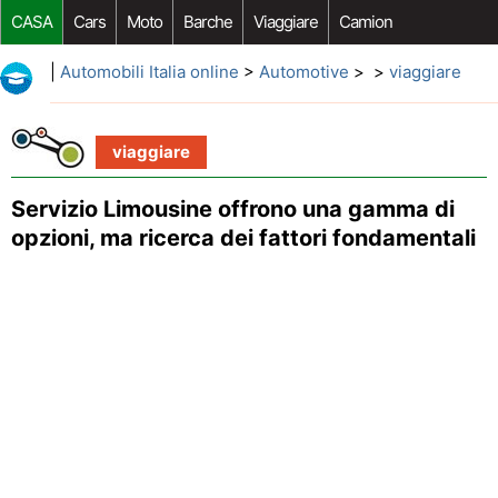
CASA
Cars
Moto
Barche
Viaggiare
Camion
Riparazione Auto
Acquisto Auto
Car Opzioni Aftermarket
|
Automobili Italia online
>
Automotive
> >
viaggiare
viaggiare
Servizio Limousine offrono una gamma di
opzioni, ma ricerca dei fattori fondamentali