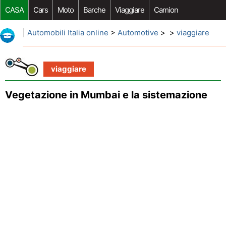
CASA
Cars
Moto
Barche
Viaggiare
Camion
Riparazione Auto
Acquisto Auto
Car Opzioni Aftermarket
|
Automobili Italia online
>
Automotive
> >
viaggiare
viaggiare
Vegetazione in Mumbai e la sistemazione