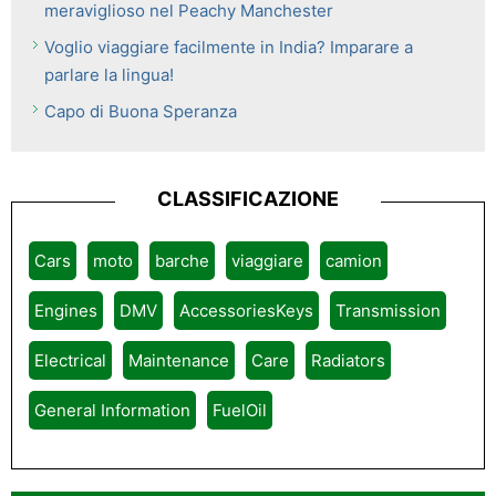
meraviglioso nel Peachy Manchester
Voglio viaggiare facilmente in India? Imparare a
parlare la lingua!
Capo di Buona Speranza
CLASSIFICAZIONE
Cars
moto
barche
viaggiare
camion
Engines
DMV
AccessoriesKeys
Transmission
Electrical
Maintenance
Care
Radiators
General Information
FuelOil