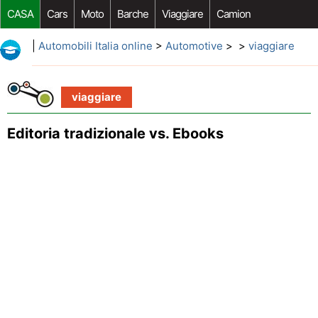
CASA
Cars
Moto
Barche
Viaggiare
Camion
Riparazione Auto
Acquisto Auto
Car Opzioni Aftermarket
|
Automobili Italia online
>
Automotive
> >
viaggiare
viaggiare
Editoria tradizionale vs. Ebooks