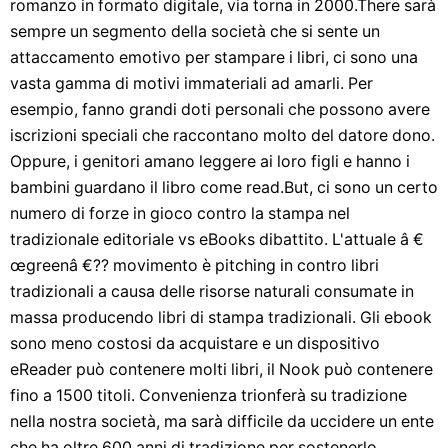
romanzo in formato digitale, via torna in 2000.There sarà
sempre un segmento della società che si sente un
attaccamento emotivo per stampare i libri, ci sono una
vasta gamma di motivi immateriali ad amarli. Per
esempio, fanno grandi doti personali che possono avere
iscrizioni speciali che raccontano molto del datore dono.
Oppure, i genitori amano leggere ai loro figli e hanno i
bambini guardano il libro come read.But, ci sono un certo
numero di forze in gioco contro la stampa nel
tradizionale editoriale vs eBooks dibattito. L'attuale â €
œgreenâ €?? movimento è pitching in contro libri
tradizionali a causa delle risorse naturali consumate in
massa producendo libri di stampa tradizionali. Gli ebook
sono meno costosi da acquistare e un dispositivo
eReader può contenere molti libri, il Nook può contenere
fino a 1500 titoli. Convenienza trionferà su tradizione
nella nostra società, ma sarà difficile da uccidere un ente
che ha oltre 600 anni di tradizione per sostenerlo