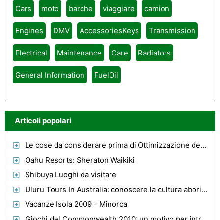
Cars
moto
barche
viaggiare
camion
Engines
DMV
AccessoriesKeys
Transmission
Electrical
Maintenance
Care
Radiators
General Information
FuelOil
Articoli popolari
Le cose da considerare prima di Ottimizzazione del motore di
Oahu Resorts: Sheraton Waikiki
Shibuya Luoghi da visitare
Uluru Tours In Australia: conoscere la cultura aborigena
Vacanze Isola 2009 - Minorca
Giochi del Commonwealth 2010: un motivo per intraprendere il Venture indiano