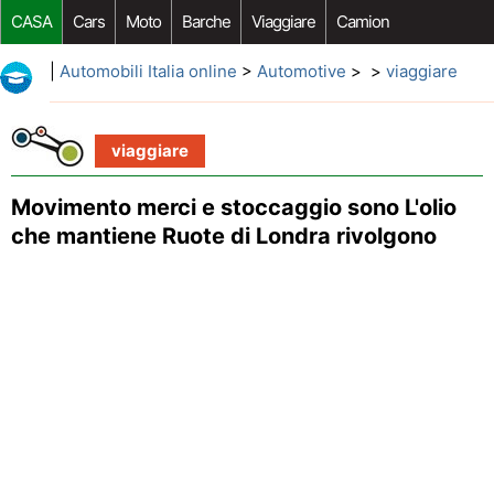
CASA
Cars
Moto
Barche
Viaggiare
Camion
Riparazione Auto
Acquisto Auto
Car Opzioni Aftermarket
|
Automobili Italia online
>
Automotive
> >
viaggiare
viaggiare
Movimento merci e stoccaggio sono L'olio
che mantiene Ruote di Londra rivolgono