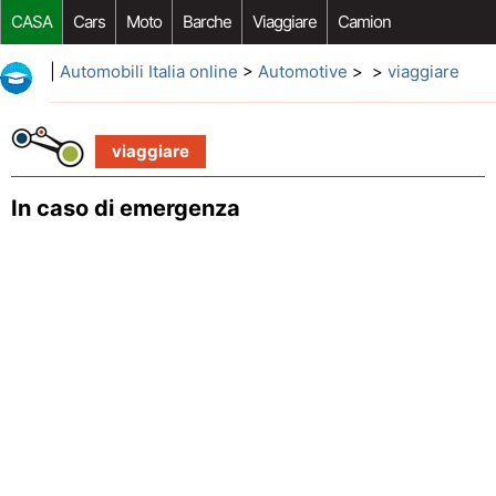
CASA
Cars
Moto
Barche
Viaggiare
Camion
Riparazione Auto
Acquisto Auto
Car Opzioni Aftermarket
|
Automobili Italia online
>
Automotive
> >
viaggiare
viaggiare
In caso di emergenza