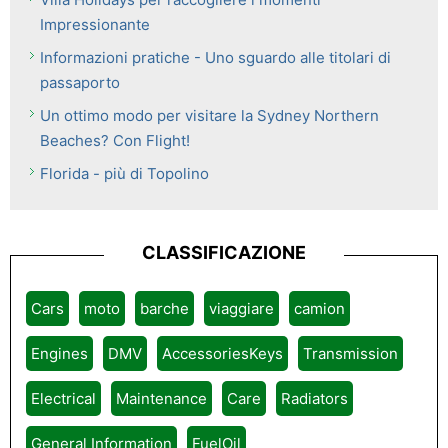
Impressionante
Informazioni pratiche - Uno sguardo alle titolari di
passaporto
Un ottimo modo per visitare la Sydney Northern
Beaches? Con Flight!
Florida - più di Topolino
CLASSIFICAZIONE
Cars
moto
barche
viaggiare
camion
Engines
DMV
AccessoriesKeys
Transmission
Electrical
Maintenance
Care
Radiators
General Information
FuelOil