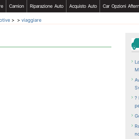
re
Camion
Riparazione Auto
Acquisto Auto
Car Opzioni After
otive
> >
viaggiare
L
M
A
S
? 
p
G
R
n