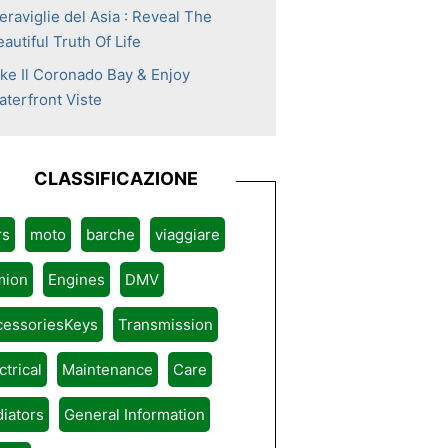
eraviglie del Asia : Reveal The
autiful Truth Of Life
ike Il Coronado Bay & Enjoy
aterfront Viste
CLASSIFICAZIONE
rs
moto
barche
viaggiare
mion
Engines
DMV
cessoriesKeys
Transmission
ctrical
Maintenance
Care
iators
General Information