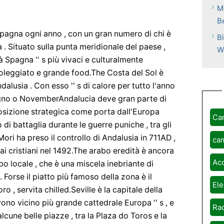
M
Be
la Spagna ogni anno , con un gran numero di chi è
B
a . Situato sulla punta meridionale del paese ,
W
à Spagna '' s più vivaci e culturalmente
soleggiato e grande food.The Costa del Sol è
dalusia . Con esso '' s di calore per tutto l'anno
iugno o NovemberAndalucia deve gran parte di
 posizione strategica come porta dall'Europa
Ca
di battaglia durante le guerre puniche , tra gli
ori ha preso il controllo di Andalusia in 711AD ,
ca
i cristiani nel 1492.The arabo eredità è ancora
Ac
ibo locale , che è una miscela inebriante di
 Forse il piatto più famoso della zona è il
Ele
 servita chilled.Seville è la capitale della
vono vicino più grande cattedrale Europa '' s , e
Rad
alcune belle piazze , tra la Plaza do Toros e la