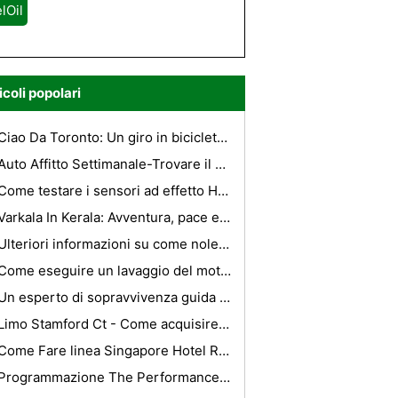
lOil
icoli popolari
Ciao Da Toronto: Un giro in bicicletta attraverso la Don Valley, Past The Distillery District per le isole di Toronto
Auto Affitto Settimanale-Trovare il settimanale è spesso meglio di quotidiano
Come testare i sensori ad effetto Hall
Varkala In Kerala: Avventura, pace e benessere al suo meglio
Ulteriori informazioni su come noleggiare un auto di lusso a Philadelphia
Come eseguire un lavaggio del motore con il liquido di trasmissione
Un esperto di sopravvivenza guida a Delhi Hotel
Limo Stamford Ct - Come acquisire il miglior Limo In città
Come Fare linea Singapore Hotel Reservation?
Programmazione The Performance Diesel