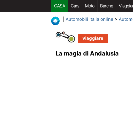
CASA
Cars
Moto
Barche
Viaggia
|
Automobili Italia online
>
Autom
viaggiare
La magia di Andalusia