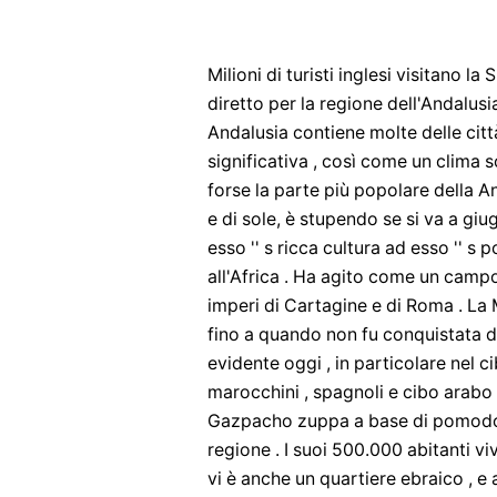
Milioni di turisti inglesi visitano 
diretto per la regione dell'Andalusi
Andalusia contiene molte delle citt
significativa , così come un clima 
forse la parte più popolare della An
e di sole, è stupendo se si va a g
esso '' s ricca cultura ad esso '' s
all'Africa . Ha agito come un campo 
imperi di Cartagine e di Roma . La M
fino a quando non fu conquistata da
evidente oggi , in particolare nel c
marocchini , spagnoli e cibo arabo .
Gazpacho zuppa a base di pomodoro ,
regione . I suoi 500.000 abitanti vi
vi è anche un quartiere ebraico , e 