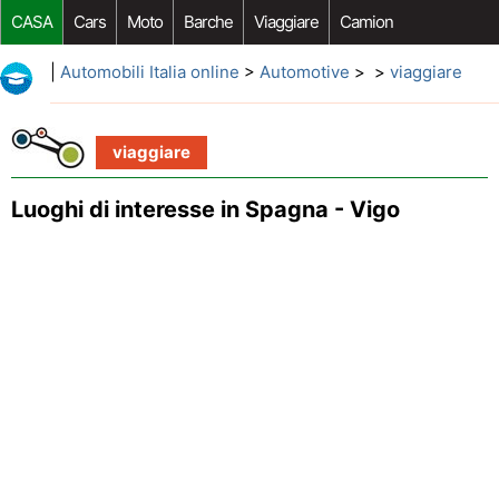
CASA
Cars
Moto
Barche
Viaggiare
Camion
Riparazione Auto
Acquisto Auto
Car Opzioni Aftermarket
|
Automobili Italia online
>
Automotive
> >
viaggiare
viaggiare
Luoghi di interesse in Spagna - Vigo