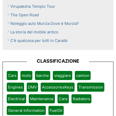
Virupaksha Tempio Tour
The Open Road
Noleggio auto Murcia Dove è Murcia?
La storia del mobile antico
C'è qualcosa per tutti in Caraibi
CLASSIFICAZIONE
Cars
moto
barche
viaggiare
camion
Engines
DMV
AccessoriesKeys
Transmission
Electrical
Maintenance
Care
Radiators
General Information
FuelOil