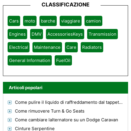
CLASSIFICAZIONE
Cars
moto
barche
viaggiare
camion
Engines
DMV
AccessoriesKeys
Transmission
Electrical
Maintenance
Care
Radiators
General Information
FuelOil
Articoli popolari
Come pulire il liquido di raffreddamento dal tappeto automatico
Come rimuovere Turn & Go Seats
Come cambiare lalternatore su un Dodge Caravan
Cinture Serpentine