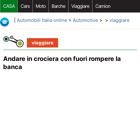
CASA
Cars
Moto
Barche
Viaggiare
Camion
Riparazione Auto
Acquisto Auto
Car Opzioni Aftermarket
|
Automobili Italia online
>
Automotive
> >
viaggiare
viaggiare
Andare in crociera con fuori rompere la
banca