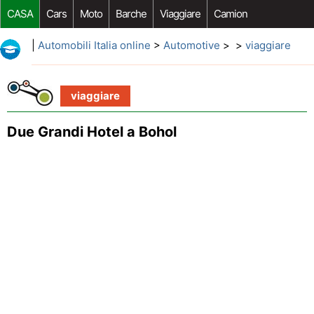
CASA
Cars
Moto
Barche
Viaggiare
Camion
Riparazione Auto
Acquisto Auto
Car Opzioni Aftermarket
|
Automobili Italia online
>
Automotive
> >
viaggiare
viaggiare
Due Grandi Hotel a Bohol