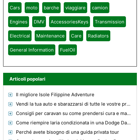
Cars
moto
barche
viaggiare
camion
Engines
DMV
AccessoriesKeys
Transmission
Electrical
Maintenance
Care
Radiators
General Information
FuelOil
Articoli popolari
Il migliore Isole Filippine Adventure
Vendi la tua auto e sbarazzarsi di tutte le vostre preoccupazioni
Consigli per caravan su come prendersi cura e mantenere il sistema delle acque reflue
Come riempire laria condizionata in una Dodge Dakota del 1999
Perché avete bisogno di una guida privata tour