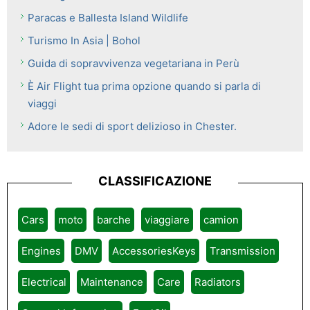
Paracas e Ballesta Island Wildlife
Turismo In Asia | Bohol
Guida di sopravvivenza vegetariana in Perù
È Air Flight tua prima opzione quando si parla di
viaggi
Adore le sedi di sport delizioso in Chester.
CLASSIFICAZIONE
Cars
moto
barche
viaggiare
camion
Engines
DMV
AccessoriesKeys
Transmission
Electrical
Maintenance
Care
Radiators