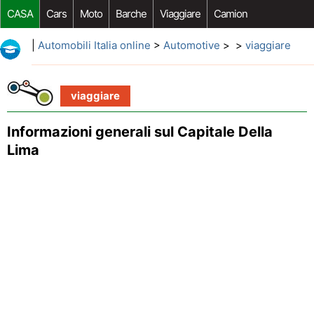
CASA
Cars
Moto
Barche
Viaggiare
Camion
Riparazione Auto
Acquisto Auto
Car Opzioni Aftermarket
|
Automobili Italia online
>
Automotive
> >
viaggiare
viaggiare
Informazioni generali sul Capitale Della
Lima