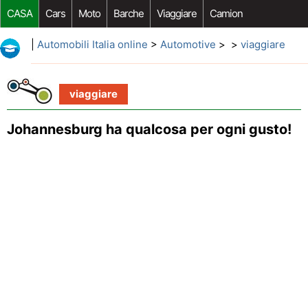
CASA
Cars
Moto
Barche
Viaggiare
Camion
Riparazione Auto
Acquisto Auto
Car Opzioni Aftermarket
|
Automobili Italia online
>
Automotive
> >
viaggiare
viaggiare
Johannesburg ha qualcosa per ogni gusto!