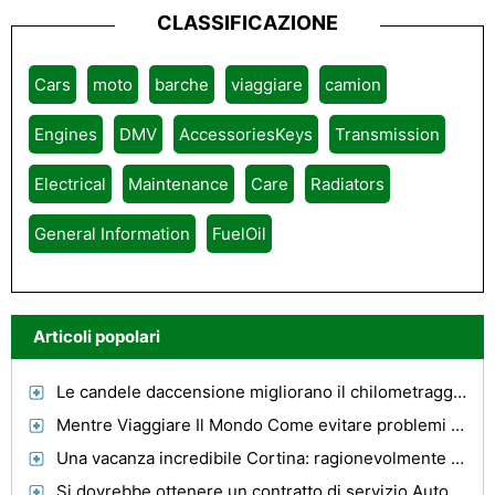
CLASSIFICAZIONE
Cars
moto
barche
viaggiare
camion
Engines
DMV
AccessoriesKeys
Transmission
Electrical
Maintenance
Care
Radiators
General Information
FuelOil
Articoli popolari
Le candele daccensione migliorano il chilometraggio del gas?
Mentre Viaggiare Il Mondo Come evitare problemi è semplicemente difficile
Una vacanza incredibile Cortina: ragionevolmente Exclusive Winter Resort
Si dovrebbe ottenere un contratto di servizio Auto