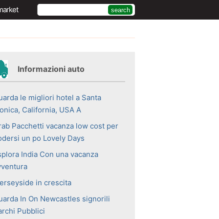
market
Informazioni auto
arda le migliori hotel a Santa
onica, California, USA A
rab Pacchetti vacanza low cost per
odersi un po Lovely Days
splora India Con una vacanza
vventura
erseyside in crescita
uarda In On Newcastles signorili
archi Pubblici