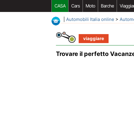
CASA
Cars
Moto
Barche
Viaggia
|
Automobili Italia online
>
Autom
viaggiare
Trovare il perfetto Vacanz