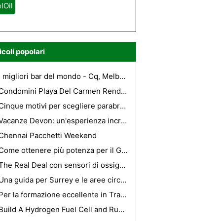
lOil
icoli popolari
I migliori bar del mondo - Cq, Melbourne, Australia - Recensioni
Condomini Playa Del Carmen Rende vacanza Budget -friendly
Cinque motivi per scegliere parabrezza riparazione chip
Vacanze Devon: un'esperienza incredibilmente emozionante Vacanze nel Devon
Chennai Pacchetti Weekend
Come ottenere più potenza per il GMC del 1994 5,7 litri TBI
The Real Deal con sensori di ossigeno
Una guida per Surrey e le aree circostanti
Per la formazione eccellente in Travel & Tourism
Build A Hydrogen Fuel Cell and Run auto sull'acqua.