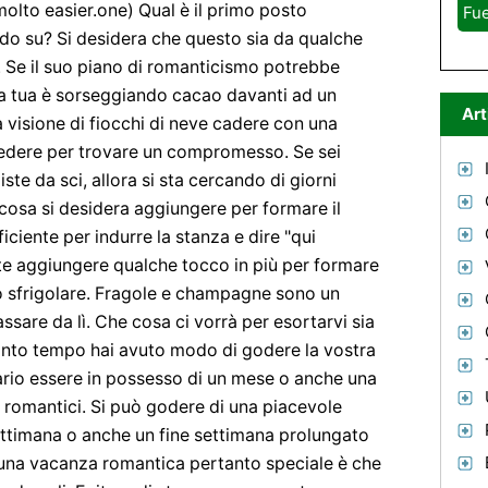
molto easier.one) Qual è il primo posto
Fue
rdo su? Si desidera che questo sia da qualche
. Se il suo piano di romanticismo potrebbe
la tua è sorseggiando cacao davanti ad un
Art
 visione di fiocchi di neve cadere con una
sedere per trovare un compromesso. Se sei
iste da sci, allora si sta cercando di giorni
cosa si desidera aggiungere per formare il
ciente per indurre la stanza e dire "qui
te aggiungere qualche tocco in più per formare
 sfrigolare. Fragole e champagne sono un
assare da lì. Che cosa ci vorrà per esortarvi sia
nto tempo hai avuto modo di godere la vostra
io essere in possesso di un mese o anche una
i romantici. Si può godere di una piacevole
ettimana o anche un fine settimana prolungato
 una vacanza romantica pertanto speciale è che