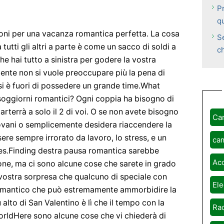
P
q
azioni per una vacanza romantica perfetta. La cosa
S
utti gli altri a parte è come un sacco di soldi a
c
he hai tutto a sinistra per godere la vostra
mente non si vuole preoccupare più la pena di
si è fuori di possedere un grande time.What
soggiorni romantici? Ogni coppia ha bisogno di
arterrà a solo il 2 di voi. O se non avete bisogno
Ca
iovani o semplicemente desidera riaccendere la
re sempre irrorato da lavoro, lo stress, e un
ca
lues.Finding destra pausa romantica sarebbe
Ac
ione, ma ci sono alcune cose che sarete in grado
 vostra sorpresa che qualcuno di speciale con
Ele
romantico che può estremamente ammorbidire la
 alto di San Valentino è lì che il tempo con la
Rad
orldHere sono alcune cose che vi chiederà di