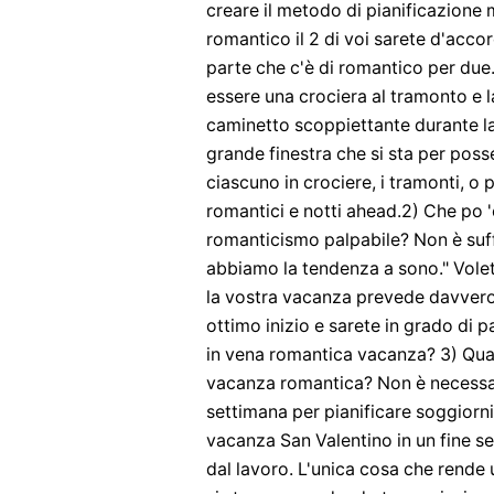
creare il metodo di pianificazione 
romantico il 2 di voi sarete d'acco
parte che c'è di romantico per due
essere una crociera al tramonto e 
caminetto scoppiettante durante la
grande finestra che si sta per pos
ciascuno in crociere, i tramonti, o p
romantici e notti ahead.2) Che po '
romanticismo palpabile? Non è suffi
abbiamo la tendenza a sono." Vole
la vostra vacanza prevede davvero
ottimo inizio e sarete in grado di p
in vena romantica vacanza? 3) Qua
vacanza romantica? Non è necessar
settimana per pianificare soggiorn
vacanza San Valentino in un fine s
dal lavoro. L'unica cosa che rende