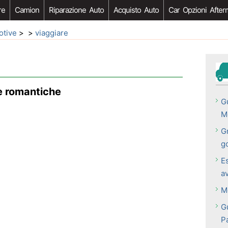
re
Camion
Riparazione Auto
Acquisto Auto
Car Opzioni After
otive
> >
viaggiare
e romantiche
Gu
M
G
g
E
a
M
G
P