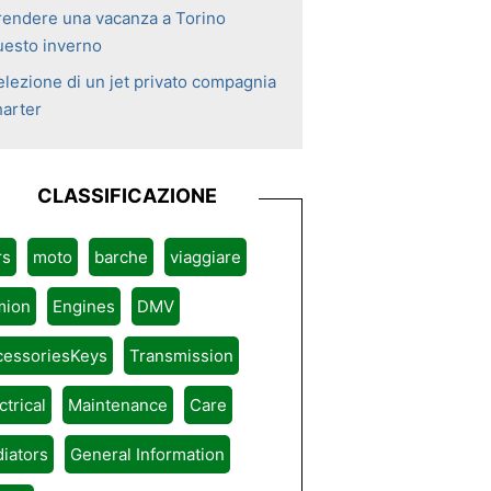
rendere una vacanza a Torino
uesto inverno
elezione di un jet privato compagnia
harter
CLASSIFICAZIONE
rs
moto
barche
viaggiare
mion
Engines
DMV
cessoriesKeys
Transmission
ctrical
Maintenance
Care
iators
General Information